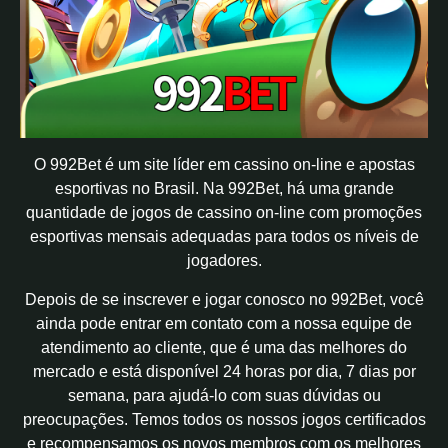
O 992Bet é um site líder em cassino on-line e apostas
esportivas no Brasil. Na 992Bet, há uma grande
quantidade de jogos de cassino on-line com promoções
esportivas mensais adequadas para todos os níveis de
jogadores.
Depois de se inscrever e jogar conosco no 992Bet, você
ainda pode entrar em contato com a nossa equipe de
atendimento ao cliente, que é uma das melhores do
mercado e está disponível 24 horas por dia, 7 dias por
semana, para ajudá-lo com suas dúvidas ou
preocupações. Temos todos os nossos jogos certificados
e recompensamos os novos membros com os melhores