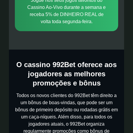
Jogue nos seus jogos favoritos do
Cassino Ao-Vivo durante a semana e
receba 5% de DINHEIRO REAL de
volta toda segunda-feira.
O cassino 992Bet oferece aos
jogadores as melhores
promoções e bônus
Todos os novos clientes do 992Bet têm direito a
um bônus de boas-vindas, que pode ser um
bônus de primeiro depósito ou rodadas grátis em
um caça-níqueis. Além disso, para todos os
jogadores atuais, o 992Bet organiza
regularmente promoções como bônus de