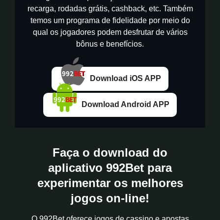
recarga, rodadas grátis, cashback, etc. Também
temos um programa de fidelidade por meio do
qual os jogadores podem desfrutar de vários
bônus e benefícios.
Download iOS APP
Download Android APP
Faça o download do
aplicativo 992Bet para
experimentar os melhores
jogos on-line!
O 992Bet oferece jogos de cassino e apostas