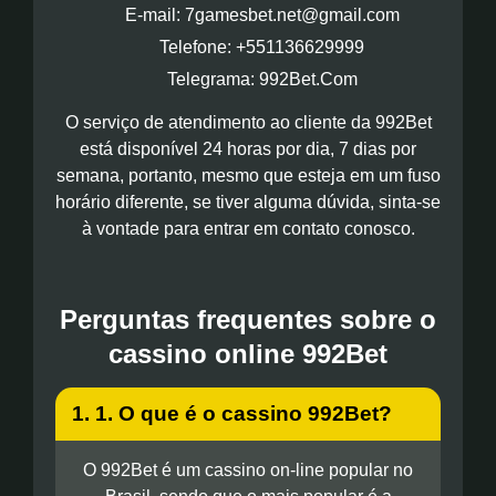
E-mail:
7gamesbet.net@gmail.com
Telefone: +551136629999
Telegrama: 992Bet.Com
O serviço de atendimento ao cliente da 992Bet
está disponível 24 horas por dia, 7 dias por
semana, portanto, mesmo que esteja em um fuso
horário diferente, se tiver alguma dúvida, sinta-se
à vontade para entrar em contato conosco.
Perguntas frequentes sobre o
cassino online 992Bet
1. 1. O que é o cassino 992Bet?
O 992Bet é um cassino on-line popular no